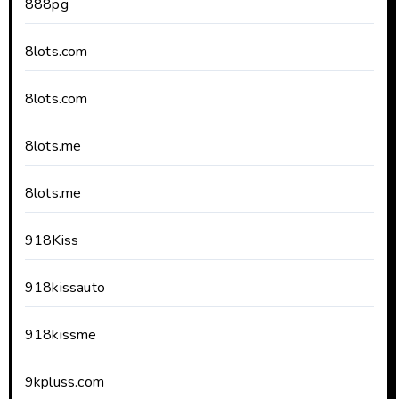
888pg
8lots.com
8lots.com
8lots.me
8lots.me
918Kiss
918kissauto
918kissme
9kpluss.com