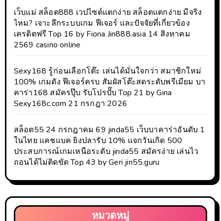
เว็บแม่ สล็อต888 เวปไซต์แตกง่าย สล็อตแตกง่าย มีจริง
ไหม? เจาะลึกระบบเกม ฟีเจอร์ และปัจจัยที่เกี่ยวข้อง
เครดิตฟรี Top 16 by Fiona Jin888.asia 14 สิงหาคม
2569 casino online
Sexy168 รู้ก่อนเลือกโต๊ะ เล่นได้มั่นใจกว่า สมาชิกใหม่
100% เกมดัง ฟีเจอร์ครบ สัมผัสโต๊ะสดระดับพรีเมียม บา
คาร่า168 สมัครปุ๊บ รับโปรปั๊บ Top 21 by Gina
Sexy168c.com 21 กรกฎา 2026
สล็อต55 24 กรกฎาคม 69 jinda55 เว็บบาคาร่าอันดับ 1
ในไทย แคชแบค ยิงปลารับ 10% แจกวันเกิด 500
ประสบการณ์เกมเหนือระดับ jinda55 สมัครง่าย เล่นไว
ถอนได้ไม่ติดขัด Top 43 by Geri jin55.guru
หมวดหมู่