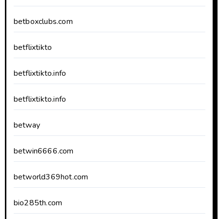
betboxclubs.com
betflixtikto
betflixtikto.info
betflixtikto.info
betway
betwin6666.com
betworld369hot.com
bio285th.com