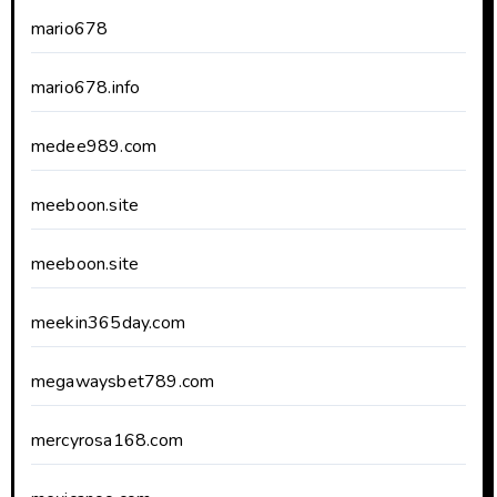
mario678
mario678.info
medee989.com
meeboon.site
meeboon.site
meekin365day.com
megawaysbet789.com
mercyrosa168.com