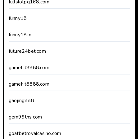
fullslotpg168.com
funny18
funny18.in
future24bet.com
gamehit8888.com
gamehit8888.com
gaojing888
gem99ths.com
goatbetroyalcasino.com