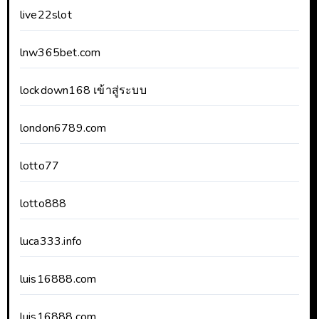
live22slot
lnw365bet.com
lockdown168 เข้าสู่ระบบ
london6789.com
lotto77
lotto888
luca333.info
luis16888.com
luis16888.com