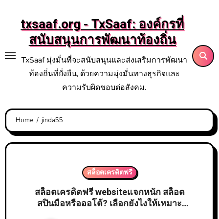
Skip
to
txsaaf.org - TxSaaf: องค์กรที่
content
สนับสนุนการพัฒนาท้องถิ่น
TxSaaf มุ่งมั่นที่จะสนับสนุนและส่งเสริมการพัฒนา
ท้องถิ่นที่ยั่งยืน, ด้วยความมุ่งมั่นทางธุรกิจและ
ความรับผิดชอบต่อสังคม.
Home
jinda55
สล็อตเครดิตฟรี
สล็อตเครดิตฟรี websiteแจกหนัก สล็อต
สปินมือหรือออโต้? เลือกยังไงให้เหมาะ
สไตล์คุณ casino เว็บแม่ สล็อต เครดิตฟรี