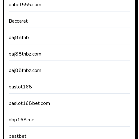
babet555.com
Baccarat
baj88thb
baj88thbz.com
baj88thbz.com
baslot168
baslot168bet.com
bbp168.me
bestbet