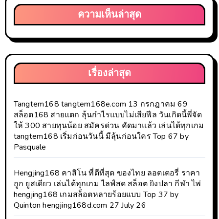
ความเห็นล่าสุด
เรื่องล่าสุด
Tangtem168 tangtem168e.com 13 กรกฎาคม 69
สล็อต168 สายแตก ลุ้นกำไรแบบไม่เสียฟีล วันเกิดนี้พี่จัด
ให้ 300 สายทุนน้อย สมัครด่วน คัดมาแล้ว เล่นได้ทุกเกม
tangtem168 เริ่มก่อนวันนี้ มีลุ้นก่อนใคร Top 67 by
Pasquale
Hengjing168 คาสิโน ที่ดีที่สุด ของไทย ลอตเตอรี่ ราคา
ถูก ยูสเดียว เล่นได้ทุกเกม ไลฟ์สด สล็อต ยิงปลา กีฬา ไพ่
hengjing168 เกมสล็อตหลายร้อยแบบ Top 37 by
Quinton hengjing168d.com 27 July 26