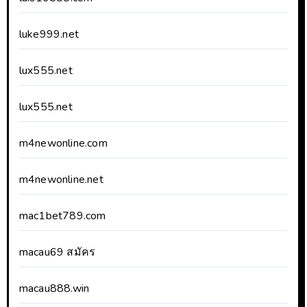
luke999.net
lux555.net
lux555.net
m4newonline.com
m4newonline.net
mac1bet789.com
macau69 สมัคร
macau888.win