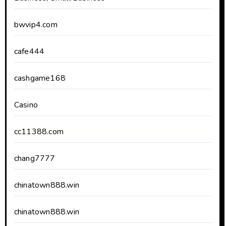
bwvip4.com
cafe444
cashgame168
Casino
cc11388.com
chang7777
chinatown888.win
chinatown888.win