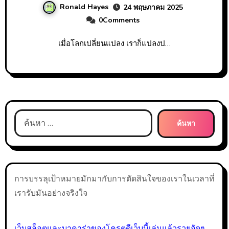
Ronald Hayes
24 พฤษภาคม 2025
0Comments
เมื่อโลกเปลี่ยนแปลง เราก็แปลงป…
ค้นหา
สำหรับ:
การบรรลุเป้าหมายมักมากับการตัดสินใจของเราในเวลาที่
เรารับมันอย่างจริงใจ
เว็บสล็อตและบาคาร่าของโครตดีเว็บนี้เล่นแล้วรวยจัดๆ