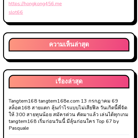
https://hongkong456.me
slot66
ความเห็นล่าสุด
เรื่องล่าสุด
Tangtem168 tangtem168e.com 13 กรกฎาคม 69
สล็อต168 สายแตก ลุ้นกำไรแบบไม่เสียฟีล วันเกิดนี้พี่จัด
ให้ 300 สายทุนน้อย สมัครด่วน คัดมาแล้ว เล่นได้ทุกเกม
tangtem168 เริ่มก่อนวันนี้ มีลุ้นก่อนใคร Top 67 by
Pasquale