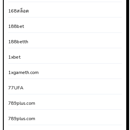
168สล็อต
188bet
188betth
1xbet
1xgameth.com
77UFA
789plus.com
789plus.com