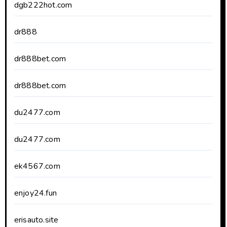
dgb222hot.com
dr888
dr888bet.com
dr888bet.com
du2477.com
du2477.com
ek4567.com
enjoy24.fun
erisauto.site