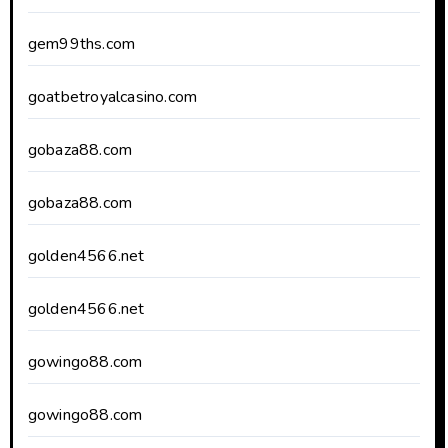
gem99ths.com
goatbetroyalcasino.com
gobaza88.com
gobaza88.com
golden4566.net
golden4566.net
gowingo88.com
gowingo88.com