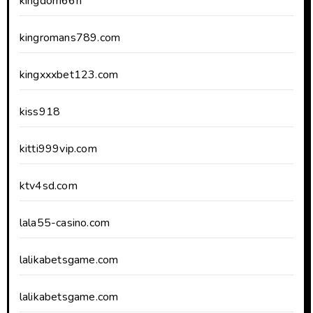
kingdom66n
kingromans789.com
kingxxxbet123.com
kiss918
kitti999vip.com
ktv4sd.com
lala55-casino.com
lalikabetsgame.com
lalikabetsgame.com