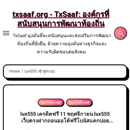
Skip
to
txsaaf.org - TxSaaf: องค์กรที่
content
สนับสนุนการพัฒนาท้องถิ่น
TxSaaf มุ่งมั่นที่จะสนับสนุนและส่งเสริมการพัฒนา
ท้องถิ่นที่ยั่งยืน, ด้วยความมุ่งมั่นทางธุรกิจและ
ความรับผิดชอบต่อสังคม.
Home
lux555 เข้าสู่ระบบ
lux555.net
lux555.net
lux555 เครดิตฟรี 11 พฤศจิกายน lux555
เว็บตรงฝากถอนออโต้ฟรีโบนัสแตกบ่อย
Top 11 by Jani