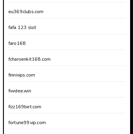
eu369clubs.com
fafa 123 slot
faro168
fcharoenkit168.com
finnivips.com
fiwdee.win
fizz169bet.com
fortune99vip.com