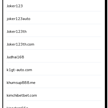
Joker123
joker123auto
Joker123th
Joker123th.com
Judhai168
k1gt-auto.com
khumsup888.me
kimchibetbet.com