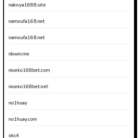
nakoya1688.site
namoufa168.net
namoufa168.net
nbwin.me
niseko168bet.com
niseko168bet.net
no1huay
no1huay.com
okc4