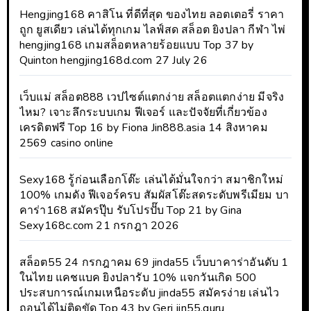
Hengjing168 คาสิโน ที่ดีที่สุด ของไทย ลอตเตอรี่ ราคา
ถูก ยูสเดียว เล่นได้ทุกเกม ไลฟ์สด สล็อต ยิงปลา กีฬา ไพ่
hengjing168 เกมสล็อตหลายร้อยแบบ Top 37 by
Quinton hengjing168d.com 27 July 26
เว็บแม่ สล็อต888 เวปไซต์แตกง่าย สล็อตแตกง่าย มีจริง
ไหม? เจาะลึกระบบเกม ฟีเจอร์ และปัจจัยที่เกี่ยวข้อง
เครดิตฟรี Top 16 by Fiona Jin888.asia 14 สิงหาคม
2569 casino online
Sexy168 รู้ก่อนเลือกโต๊ะ เล่นได้มั่นใจกว่า สมาชิกใหม่
100% เกมดัง ฟีเจอร์ครบ สัมผัสโต๊ะสดระดับพรีเมียม บา
คาร่า168 สมัครปุ๊บ รับโปรปั๊บ Top 21 by Gina
Sexy168c.com 21 กรกฎา 2026
สล็อต55 24 กรกฎาคม 69 jinda55 เว็บบาคาร่าอันดับ 1
ในไทย แคชแบค ยิงปลารับ 10% แจกวันเกิด 500
ประสบการณ์เกมเหนือระดับ jinda55 สมัครง่าย เล่นไว
ถอนได้ไม่ติดขัด Top 43 by Geri jin55.guru