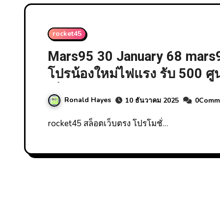
rocket45
Mars95 30 January 68 mars95 
โปรน้องใหม่ไฟแรง รับ 500 ศูน
เล็กยอดใหญ่ โอนทันที rocket
Ronald Hayes
10 ธันวาคม 2025
0Comm
79 by Xiomara mars95
rocket45 สล็อตเว็บตรง โปรโมชั่…