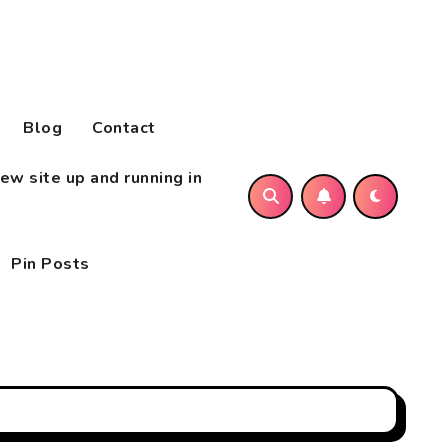
Blog
Contact
ew site up and running in
Pin Posts