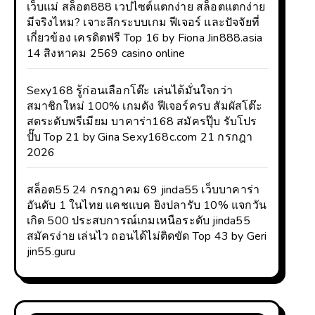
เว็บแม่ สล็อต888 เวปไซต์แตกง่าย สล็อตแตกง่าย
มีจริงไหม? เจาะลึกระบบเกม ฟีเจอร์ และปัจจัยที่
เกี่ยวข้อง เครดิตฟรี Top 16 by Fiona Jin888.asia
14 สิงหาคม 2569 casino online
Sexy168 รู้ก่อนเลือกโต๊ะ เล่นได้มั่นใจกว่า
สมาชิกใหม่ 100% เกมดัง ฟีเจอร์ครบ สัมผัสโต๊ะ
สดระดับพรีเมียม บาคาร่า168 สมัครปุ๊บ รับโปร
ปั๊บ Top 21 by Gina Sexy168c.com 21 กรกฎา
2026
สล็อต55 24 กรกฎาคม 69 jinda55 เว็บบาคาร่า
อันดับ 1 ในไทย แคชแบค ยิงปลารับ 10% แจกวัน
เกิด 500 ประสบการณ์เกมเหนือระดับ jinda55
สมัครง่าย เล่นไว ถอนได้ไม่ติดขัด Top 43 by Geri
jin55.guru