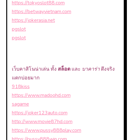
https://tokyoslot88.com
https://betwayvietnam.com
https://jokerasia.net
pgslot
pgslot
เว็บคาสิโนน่าเล่น ทั้ง
สล็อต
และ
บาคาร่า
ตึงจริง
แตกบ่อยมาก
918kiss
https://www.madoohd.com
sagame
https://joker123auto.com
http://www.movie87hd.com
https://www.pussy888play.com
https://pussy888win.com