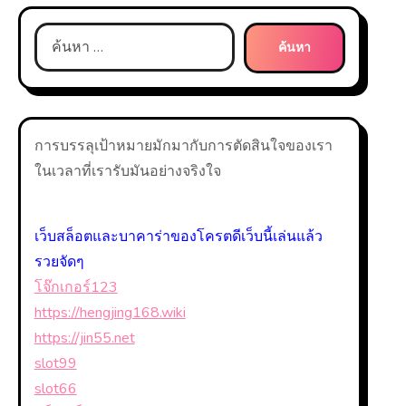
ค้นหา
สำหรับ:
การบรรลุเป้าหมายมักมากับการตัดสินใจของเรา
ในเวลาที่เรารับมันอย่างจริงใจ
เว็บสล็อตและบาคาร่าของโครตดีเว็บนี้เล่นแล้ว
รวยจัดๆ
โจ๊กเกอร์123
https://hengjing168.wiki
https://jin55.net
slot99
slot66