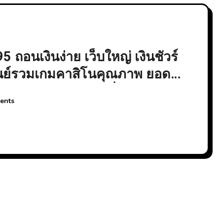
ถอนเงินง่าย เว็บใหญ่ เงินชัวร์
ย์รวมเกมคาสิโนคุณภาพ ยอด
45 สมัคร รับโปรโมชั่นพิเศษ Top
ents