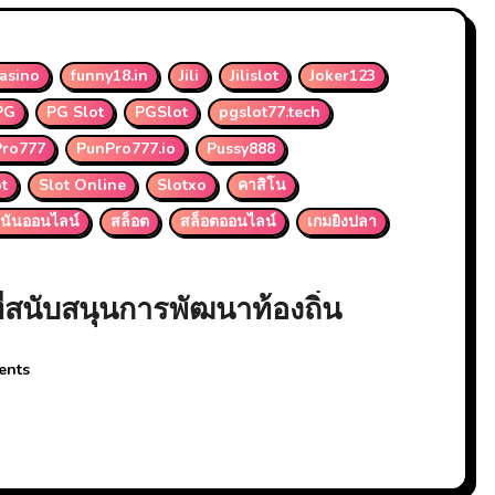
asino
funny18.in
Jili
Jilislot
Joker123
PG
PG Slot
PGSlot
pgslot77.tech
ro777
PunPro777.io
Pussy888
t
Slot Online
Slotxo
คาสิโน
นันออนไลน์
สล็อต
สล็อตออนไลน์
เกมยิงปลา
ี่สนับสนุนการพัฒนาท้องถิ่น
ents