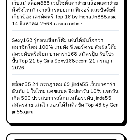
เว็บแม่ สล็อต888 เวปไซต์แตกง่าย สล็อตแตกง่าย
มีจริงไหม? เจาะลึกระบบเกม ฟีเจอร์ และปัจจัยที่
เกี่ยวข้อง เครดิตฟรี Top 16 by Fiona Jin888.asia
14 สิงหาคม 2569 casino online
Sexy168 รู้ก่อนเลือกโต๊ะ เล่นได้มั่นใจกว่า
สมาชิกใหม่ 100% เกมดัง ฟีเจอร์ครบ สัมผัสโต๊ะ
สดระดับพรีเมียม บาคาร่า168 สมัครปุ๊บ รับโปร
ปั๊บ Top 21 by Gina Sexy168c.com 21 กรกฎา
2026
สล็อต55 24 กรกฎาคม 69 jinda55 เว็บบาคาร่า
อันดับ 1 ในไทย แคชแบค ยิงปลารับ 10% แจกวัน
เกิด 500 ประสบการณ์เกมเหนือระดับ jinda55
สมัครง่าย เล่นไว ถอนได้ไม่ติดขัด Top 43 by Geri
jin55.guru