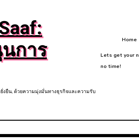
xSaaf:
Home
นุนการ
Lets get your n
no time!
่ยั่งยืน, ด้วยความมุ่งมั่นทางธุรกิจและความรับ