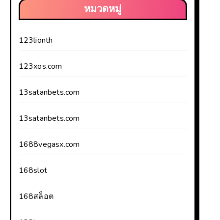
หมวดหมู่
123lionth
123xos.com
13satanbets.com
13satanbets.com
1688vegasx.com
168slot
168สล็อต