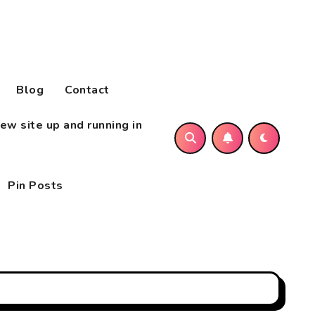
Blog
Contact
ew site up and running in
Pin Posts