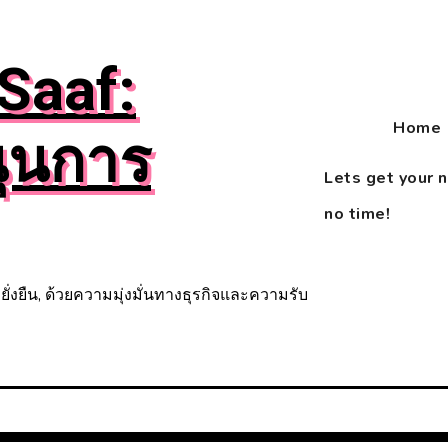
xSaaf:
Home
นุนการ
Lets get your n
no time!
่ยั่งยืน, ด้วยความมุ่งมั่นทางธุรกิจและความรับ