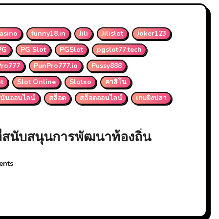
asino
funny18.in
Jili
Jilislot
Joker123
PG
PG Slot
PGSlot
pgslot77.tech
ro777
PunPro777.io
Pussy888
t
Slot Online
Slotxo
คาสิโน
นันออนไลน์
สล็อต
สล็อตออนไลน์
เกมยิงปลา
ี่สนับสนุนการพัฒนาท้องถิ่น
ents