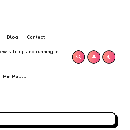
Blog
Contact
ew site up and running in
Pin Posts