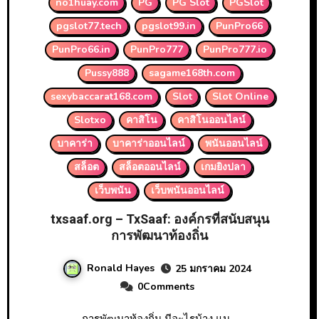
no1huay.com
PG
PG Slot
PGSlot
pgslot77.tech
pgslot99.in
PunPro66
PunPro66.in
PunPro777
PunPro777.io
Pussy888
sagame168th.com
sexybaccarat168.com
Slot
Slot Online
Slotxo
คาสิโน
คาสิโนออนไลน์
บาคาร่า
บาคาร่าออนไลน์
พนันออนไลน์
สล็อต
สล็อตออนไลน์
เกมยิงปลา
เว็บพนัน
เว็บพนันออนไลน์
txsaaf.org – TxSaaf: องค์กรที่สนับสนุน
การพัฒนาท้องถิ่น
Ronald Hayes
25 มกราคม 2024
0Comments