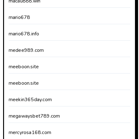
macau888.win
mario678
mario678.info
medee989.com
meeboon.site
meeboon.site
meekin365day.com
megawaysbet789.com
mercyrosa168.com