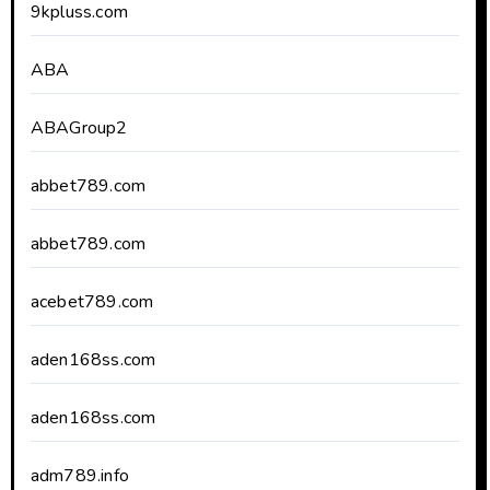
9kpluss.com
ABA
ABAGroup2
abbet789.com
abbet789.com
acebet789.com
aden168ss.com
aden168ss.com
adm789.info