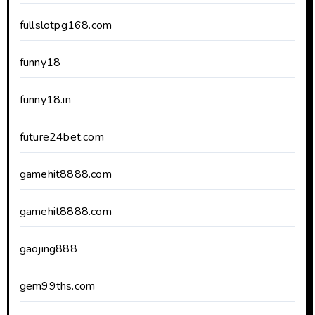
fullslotpg168.com
funny18
funny18.in
future24bet.com
gamehit8888.com
gamehit8888.com
gaojing888
gem99ths.com