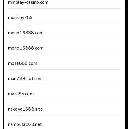
mmplay-casino.com
monkey789
mono16888.com
mono16888.com
moza888.com
mun789slot.com
mwin9s.com
nakoya1688.site
namoufa168.net