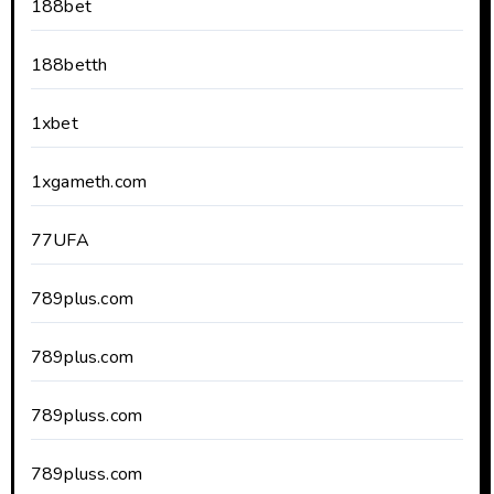
188bet
188betth
1xbet
1xgameth.com
77UFA
789plus.com
789plus.com
789pluss.com
789pluss.com