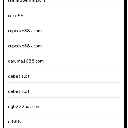
chinatown888.win
coke55
cupcake88x.com
cupcake88x.com
daruma1688.com
debet slot
debet slot
dgb222hot.com
dr888