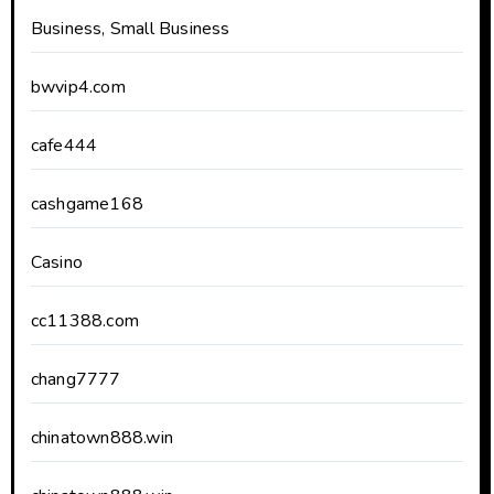
Business, Small Business
bwvip4.com
cafe444
cashgame168
Casino
cc11388.com
chang7777
chinatown888.win