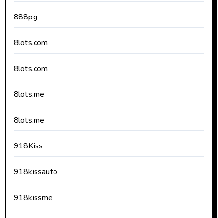
888pg
8lots.com
8lots.com
8lots.me
8lots.me
918Kiss
918kissauto
918kissme