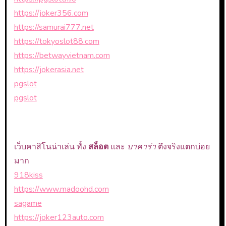
https://joker356.com
https://samurai777.net
https://tokyoslot88.com
https://betwayvietnam.com
https://jokerasia.net
pgslot
pgslot
เว็บคาสิโนน่าเล่น ทั้ง
สล็อต
และ
บาคาร่า
ตึงจริงแตกบ่อย
มาก
918kiss
https://www.madoohd.com
sagame
https://joker123auto.com