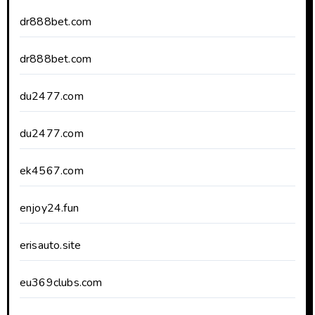
dr888bet.com
dr888bet.com
du2477.com
du2477.com
ek4567.com
enjoy24.fun
erisauto.site
eu369clubs.com