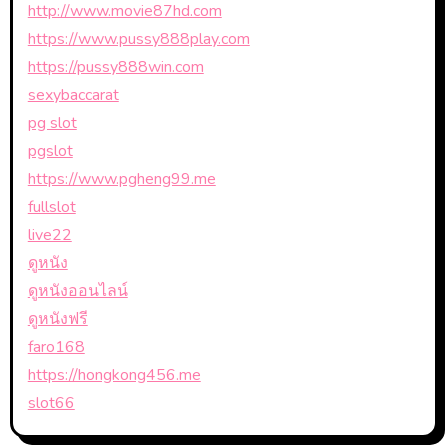
http://www.movie87hd.com
https://www.pussy888play.com
https://pussy888win.com
sexybaccarat
pg slot
pgslot
https://www.pgheng99.me
fullslot
live22
ดูหนัง
ดูหนังออนไลน์
ดูหนังฟรี
faro168
https://hongkong456.me
slot66