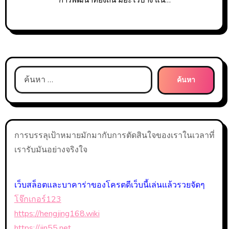
การพัฒนาท้องถิ่น มีอะไรบ้าง แน…
ค้นหา
สำหรับ:
การบรรลุเป้าหมายมักมากับการตัดสินใจของเราในเวลาที่
เรารับมันอย่างจริงใจ
เว็บสล็อตและบาคาร่าของโครตดีเว็บนี้เล่นแล้วรวยจัดๆ
โจ๊กเกอร์123
https://hengjing168.wiki
https://jin55.net