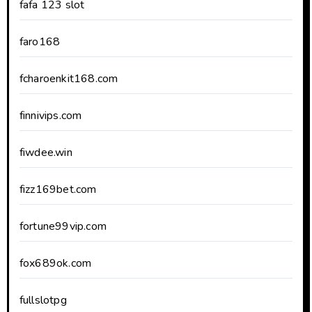
fafa 123 slot
faro168
fcharoenkit168.com
finnivips.com
fiwdee.win
fizz169bet.com
fortune99vip.com
fox689ok.com
fullslotpg