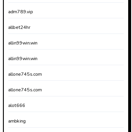
adm789.vip
allbet24hr
allin99win.win
allin99win.win
allone745s.com
allone745s.com
alot666
ambking