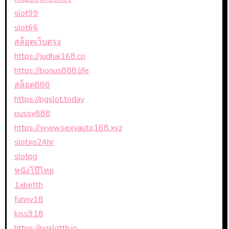
slot99
slot66
สล็อตเว็บตรง
https://judhai168.co
https://bonus888.life
สล็อต888
https://pgslot.today
pussy888
https://www.sexyauto168.xyz
slotxo24hr
slotpg
หนังโป๊ไทย
1xbetth
funny18
kiss918
https://pgslotth.io