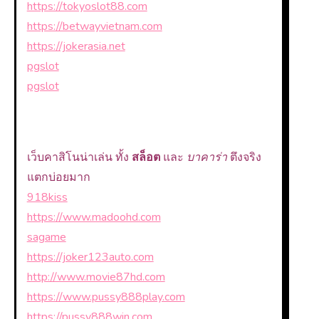
https://tokyoslot88.com
https://betwayvietnam.com
https://jokerasia.net
pgslot
pgslot
เว็บคาสิโนน่าเล่น ทั้ง
สล็อต
และ
บาคาร่า
ตึงจริง
แตกบ่อยมาก
918kiss
https://www.madoohd.com
sagame
https://joker123auto.com
http://www.movie87hd.com
https://www.pussy888play.com
https://pussy888win.com