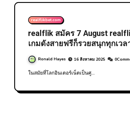
realflikbet.com
realflik สมัคร 7 August realflik สมัคร โบนัสเต็มมือคัดมาแต่
เกมดังสายฟรีก็รวยสนุกทุกเวลาปั
31 by Mitzi
Ronald Hayes
16 สิงหาคม 2025
0Comm
ในสมัยที่โลกอินเตอร์เน็ตเป็นศู…