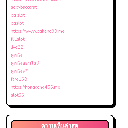
sexybaccarat
pg slot
pgslot
https://www.pgheng99.me
fullslot
live22
ดูหนัง
ดูหนังออนไลน์
ดูหนังฟรี
faro168
https://hongkong456.me
slot66
ความเห็นล่าสุด