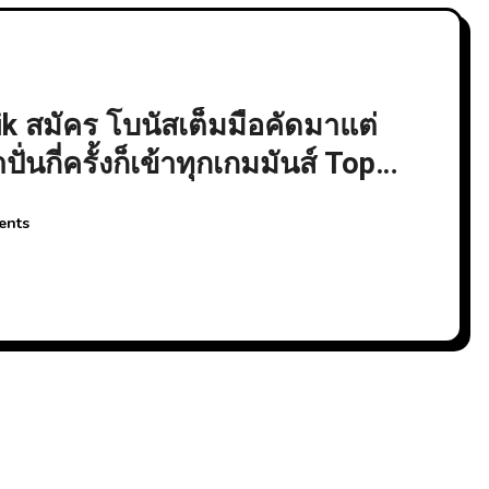
่นกี่ครั้งก็เข้าทุกเกมมันส์ Top
ents