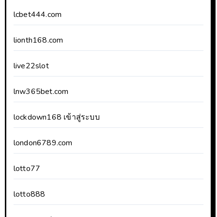
lcbet444.com
lionth168.com
live22slot
lnw365bet.com
lockdown168 เข้าสู่ระบบ
london6789.com
lotto77
lotto888