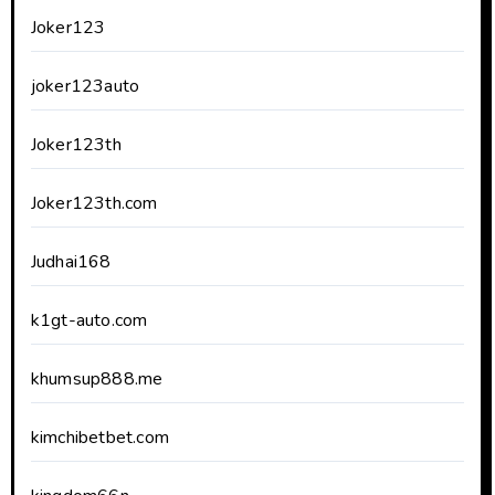
Joker123
joker123auto
Joker123th
Joker123th.com
Judhai168
k1gt-auto.com
khumsup888.me
kimchibetbet.com