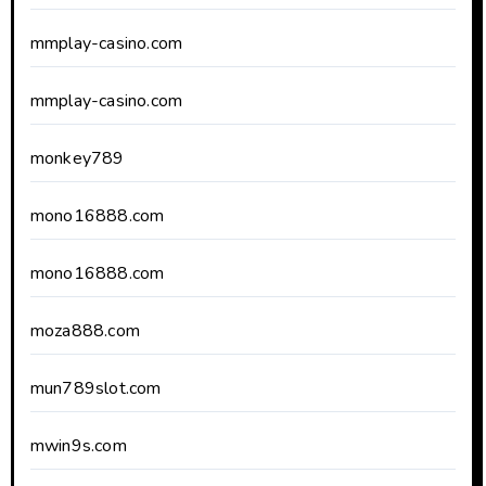
mmplay-casino.com
mmplay-casino.com
monkey789
mono16888.com
mono16888.com
moza888.com
mun789slot.com
mwin9s.com