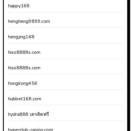
happy168
hengheng9899.com
hengjing168
hiso8888s.com
hiso8888s.com
hongkong456
hubbet168.com
hydra888 เครดิตฟรี
hyperclub-casino.com