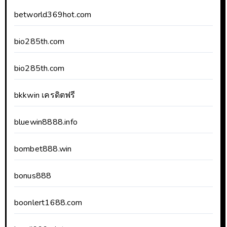
betworld369hot.com
bio285th.com
bio285th.com
bkkwin เครดิตฟรี
bluewin8888.info
bombet888.win
bonus888
boonlert1688.com