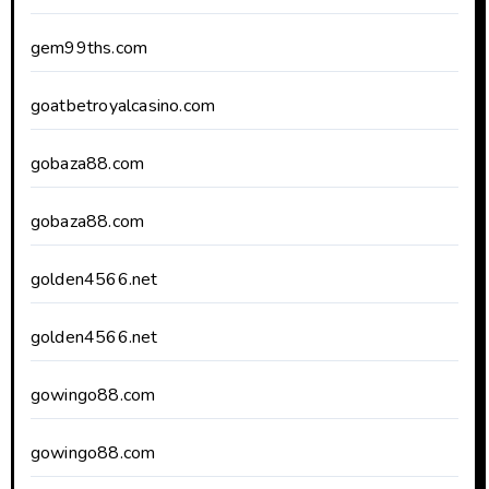
gem99ths.com
goatbetroyalcasino.com
gobaza88.com
gobaza88.com
golden4566.net
golden4566.net
gowingo88.com
gowingo88.com