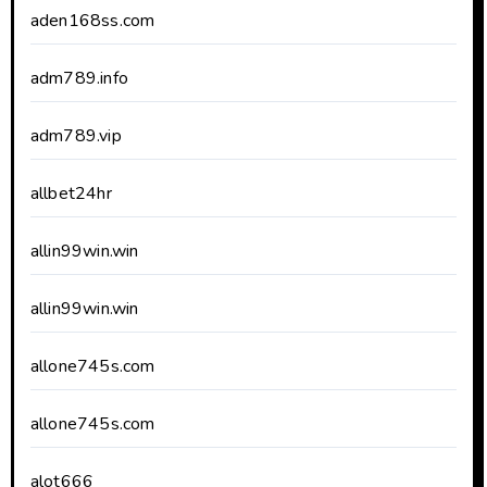
aden168ss.com
adm789.info
adm789.vip
allbet24hr
allin99win.win
allin99win.win
allone745s.com
allone745s.com
alot666