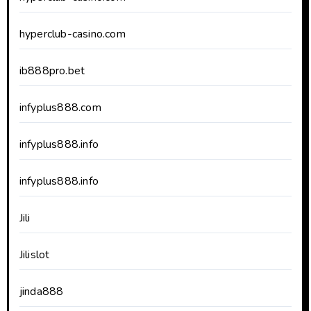
hyperclub-casino.com
ib888pro.bet
infyplus888.com
infyplus888.info
infyplus888.info
Jili
Jilislot
jinda888