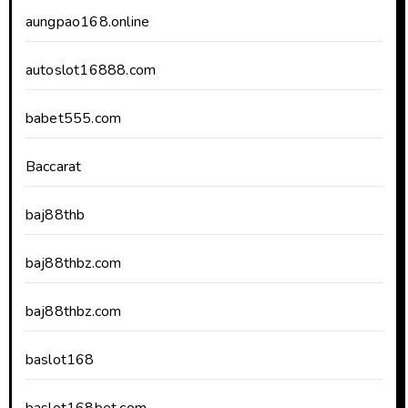
aungpao168.online
autoslot16888.com
babet555.com
Baccarat
baj88thb
baj88thbz.com
baj88thbz.com
baslot168