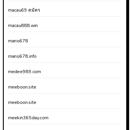
macau69 สมัคร
macau888.win
mario678
mario678.info
medee989.com
meeboon.site
meeboon.site
meekin365day.com