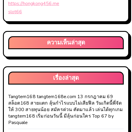
https://hongkong456.me
slot66
ความเห็นล่าสุด
เรื่องล่าสุด
Tangtem168 tangtem168e.com 13 กรกฎาคม 69
สล็อต168 สายแตก ลุ้นกำไรแบบไม่เสียฟีล วันเกิดนี้พี่จัด
ให้ 300 สายทุนน้อย สมัครด่วน คัดมาแล้ว เล่นได้ทุกเกม
tangtem168 เริ่มก่อนวันนี้ มีลุ้นก่อนใคร Top 67 by
Pasquale