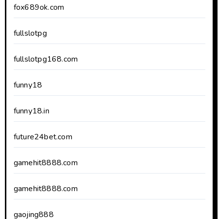
fox689ok.com
fullslotpg
fullslotpg168.com
funny18
funny18.in
future24bet.com
gamehit8888.com
gamehit8888.com
gaojing888