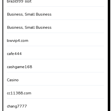
brazil999 slot
Business, Small Business
Business, Small Business
bwvip4.com
cafe444
cashgame168
Casino
cc11388.com
chang7777