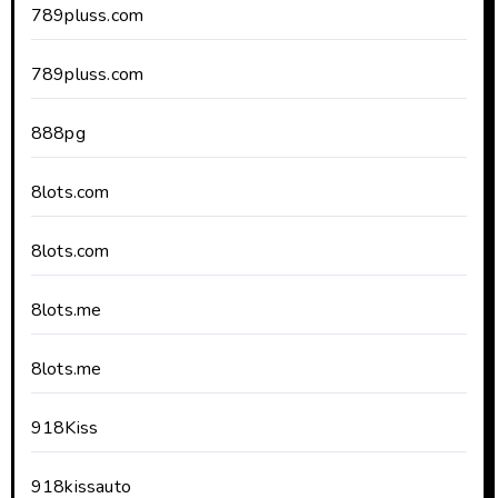
789pluss.com
789pluss.com
888pg
8lots.com
8lots.com
8lots.me
8lots.me
918Kiss
918kissauto