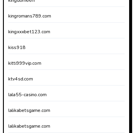
kingdom66n
kingromans789.com
kingxxxbet123.com
kiss918
kitti999vip.com
ktv4sd.com
lala55-casino.com
lalikabetsgame.com
lalikabetsgame.com