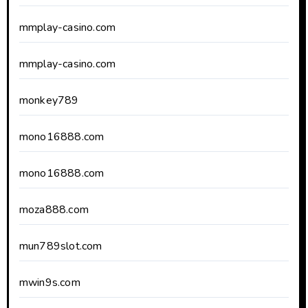
mmplay-casino.com
mmplay-casino.com
monkey789
mono16888.com
mono16888.com
moza888.com
mun789slot.com
mwin9s.com