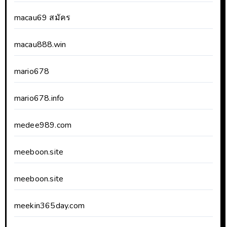
macau69 สมัคร
macau888.win
mario678
mario678.info
medee989.com
meeboon.site
meeboon.site
meekin365day.com