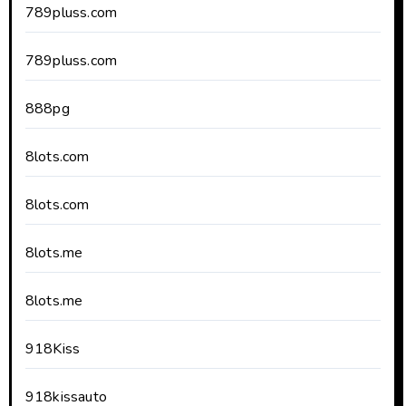
789pluss.com
789pluss.com
888pg
8lots.com
8lots.com
8lots.me
8lots.me
918Kiss
918kissauto