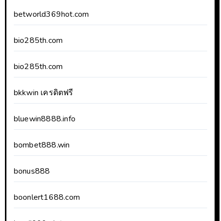
betworld369hot.com
bio285th.com
bio285th.com
bkkwin เครดิตฟรี
bluewin8888.info
bombet888.win
bonus888
boonlert1688.com