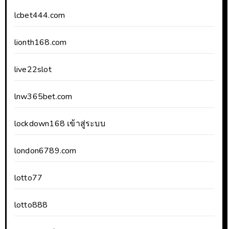
lcbet444.com
lionth168.com
live22slot
lnw365bet.com
lockdown168 เข้าสู่ระบบ
london6789.com
lotto77
lotto888