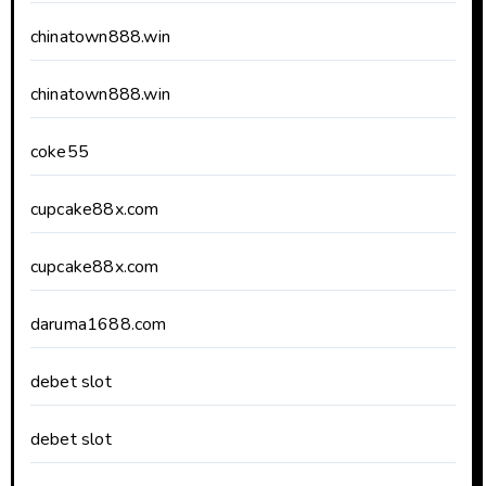
chinatown888.win
chinatown888.win
coke55
cupcake88x.com
cupcake88x.com
daruma1688.com
debet slot
debet slot