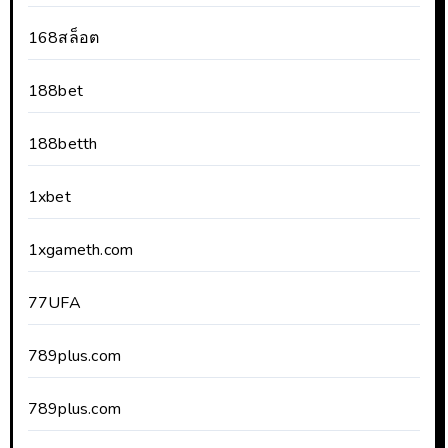
168สล็อต
188bet
188betth
1xbet
1xgameth.com
77UFA
789plus.com
789plus.com