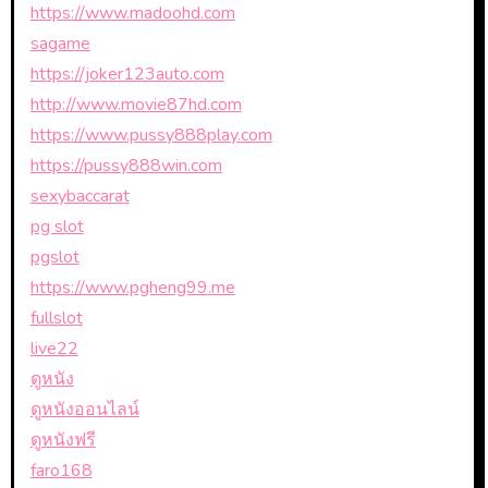
https://www.madoohd.com
sagame
https://joker123auto.com
http://www.movie87hd.com
https://www.pussy888play.com
https://pussy888win.com
sexybaccarat
pg slot
pgslot
https://www.pgheng99.me
fullslot
live22
ดูหนัง
ดูหนังออนไลน์
ดูหนังฟรี
faro168