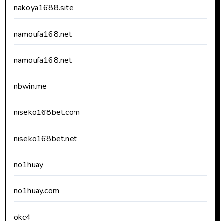
nakoya1688.site
namoufa168.net
namoufa168.net
nbwin.me
niseko168bet.com
niseko168bet.net
no1huay
no1huay.com
okc4