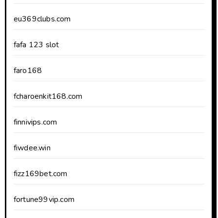
eu369clubs.com
fafa 123 slot
faro168
fcharoenkit168.com
finnivips.com
fiwdee.win
fizz169bet.com
fortune99vip.com