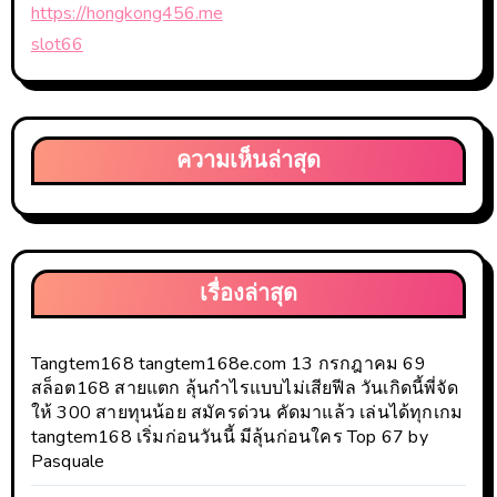
https://hongkong456.me
slot66
ความเห็นล่าสุด
เรื่องล่าสุด
Tangtem168 tangtem168e.com 13 กรกฎาคม 69
สล็อต168 สายแตก ลุ้นกำไรแบบไม่เสียฟีล วันเกิดนี้พี่จัด
ให้ 300 สายทุนน้อย สมัครด่วน คัดมาแล้ว เล่นได้ทุกเกม
tangtem168 เริ่มก่อนวันนี้ มีลุ้นก่อนใคร Top 67 by
Pasquale