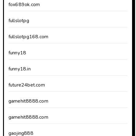
fox689ok.com
fullslotpg
fullslotpg168.com
funny18
funny18.in
future24bet.com
gamehit8888.com
gamehit8888.com
gaojing888