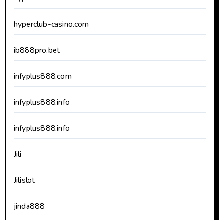
hyperclub-casino.com
ib888pro.bet
infyplus888.com
infyplus888.info
infyplus888.info
Jili
Jilislot
jinda888