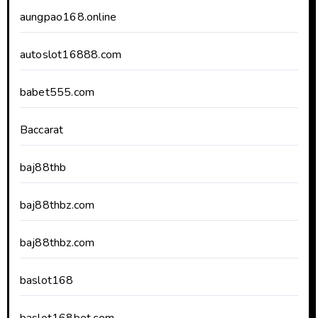
aungpao168.online
autoslot16888.com
babet555.com
Baccarat
baj88thb
baj88thbz.com
baj88thbz.com
baslot168