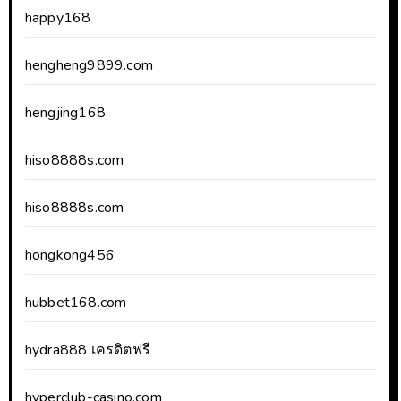
happy168
hengheng9899.com
hengjing168
hiso8888s.com
hiso8888s.com
hongkong456
hubbet168.com
hydra888 เครดิตฟรี
hyperclub-casino.com