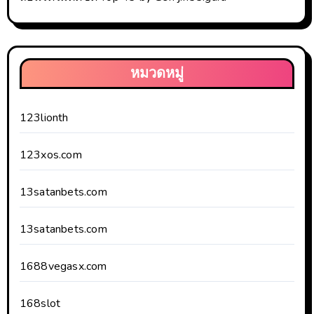
หมวดหมู่
123lionth
123xos.com
13satanbets.com
13satanbets.com
1688vegasx.com
168slot