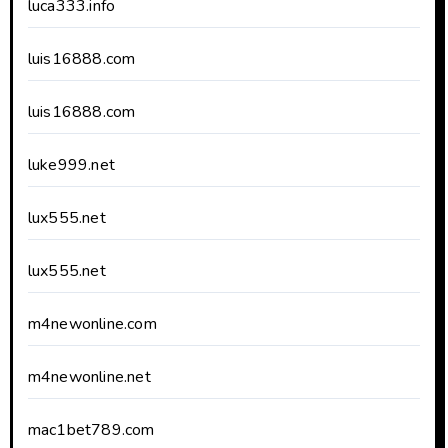
luca333.info
luis16888.com
luis16888.com
luke999.net
lux555.net
lux555.net
m4newonline.com
m4newonline.net
mac1bet789.com