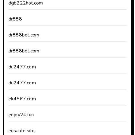
dgb222hot.com
dr888
dr888bet.com
dr888bet.com
du2477.com
du2477.com
ek4567.com
enjoy24.fun
erisauto.site