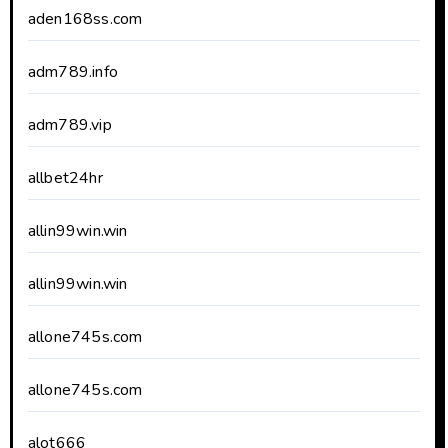
aden168ss.com
adm789.info
adm789.vip
allbet24hr
allin99win.win
allin99win.win
allone745s.com
allone745s.com
alot666