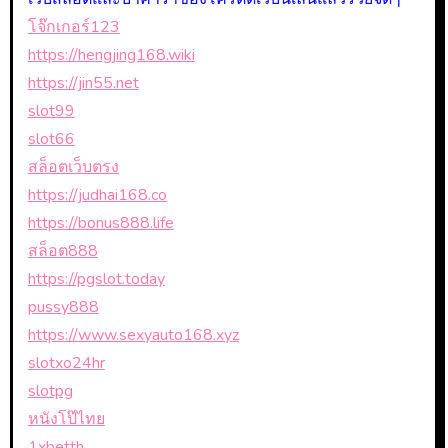
โจ๊กเกอร์123
https://hengjing168.wiki
https://jin55.net
slot99
slot66
สล็อตเว็บตรง
https://judhai168.co
https://bonus888.life
สล็อต888
https://pgslot.today
pussy888
https://www.sexyauto168.xyz
slotxo24hr
slotpg
หนังโป๊ไทย
1xbetth