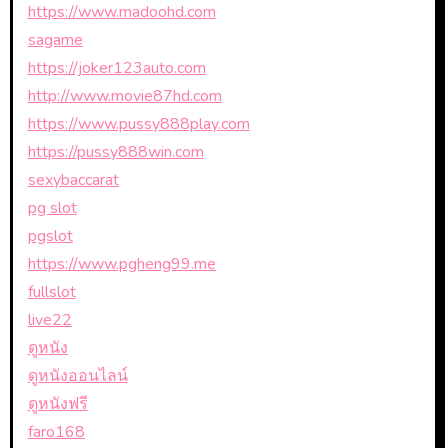
https://www.madoohd.com
sagame
https://joker123auto.com
http://www.movie87hd.com
https://www.pussy888play.com
https://pussy888win.com
sexybaccarat
pg slot
pgslot
https://www.pgheng99.me
fullslot
live22
ดูหนัง
ดูหนังออนไลน์
ดูหนังฟรี
faro168