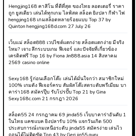
Hengjing168 คาสิโน ที่ดีที่สุด ของไทย ลอตเตอรี่ ราคา
ถูก ยูสเดียว เล่นได้ทุกเกม ไลฟ์สด สล็อต ยิงปลา กีฬา ไพ่
hengjing168 เกมสล็อตหลายร้อยแบบ Top 37 by
Quinton hengjing168d.com 27 July 26
เว็บแม่ สล็อต888 เวปไซต์แตกง่าย สล็อตแตกง่าย มีจริง
ไหม? เจาะลึกระบบเกม ฟีเจอร์ และปัจจัยที่เกี่ยวข้อง
เครดิตฟรี Top 16 by Fiona Jin888.asia 14 สิงหาคม
2569 casino online
Sexy168 รู้ก่อนเลือกโต๊ะ เล่นได้มั่นใจกว่า สมาชิกใหม่
100% เกมดัง ฟีเจอร์ครบ สัมผัสโต๊ะสดระดับพรีเมียม บา
คาร่า168 สมัครปุ๊บ รับโปรปั๊บ Top 21 by Gina
Sexy168c.com 21 กรกฎา 2026
สล็อต55 24 กรกฎาคม 69 jinda55 เว็บบาคาร่าอันดับ 1
ในไทย แคชแบค ยิงปลารับ 10% แจกวันเกิด 500
ประสบการณ์เกมเหนือระดับ jinda55 สมัครง่าย เล่นไว
ถอนได้ไม่ติดขัด Top 43 by Geri jin55.guru