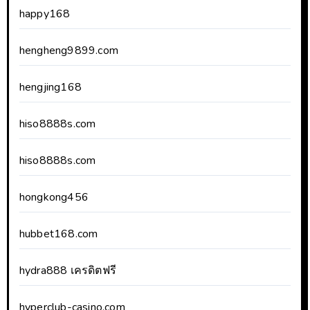
happy168
hengheng9899.com
hengjing168
hiso8888s.com
hiso8888s.com
hongkong456
hubbet168.com
hydra888 เครดิตฟรี
hyperclub-casino.com