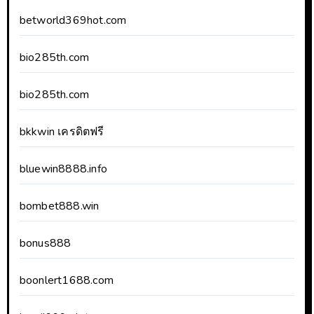
betworld369hot.com
bio285th.com
bio285th.com
bkkwin เครดิตฟรี
bluewin8888.info
bombet888.win
bonus888
boonlert1688.com