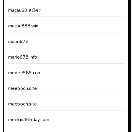
macau69 สมัคร
macau888.win
mario678
mario678.info
medee989.com
meeboon.site
meeboon.site
meekin365day.com