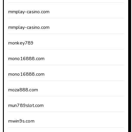
mmplay-casino.com
mmplay-casino.com
monkey789
mono16888.com
mono16888.com
moza888.com
mun789slot.com
mwin9s.com