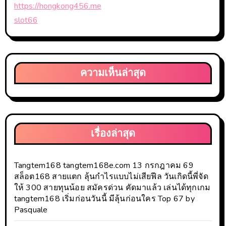
https://hongkong456.me
slot66
ความเห็นล่าสุด
เรื่องล่าสุด
Tangtem168 tangtem168e.com 13 กรกฎาคม 69
สล็อต168 สายแตก ลุ้นกำไรแบบไม่เสียฟีล วันเกิดนี้พี่จัด
ให้ 300 สายทุนน้อย สมัครด่วน คัดมาแล้ว เล่นได้ทุกเกม
tangtem168 เริ่มก่อนวันนี้ มีลุ้นก่อนใคร Top 67 by
Pasquale