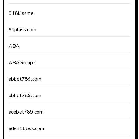
918kissme
9kpluss.com
ABA
ABAGroup2
abbet789.com
abbet789.com
acebet789.com
aden168ss.com