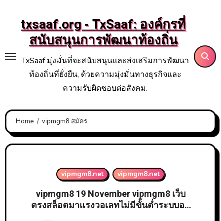
Skip
to
txsaaf.org - TxSaaf: องค์กรที่
content
สนับสนุนการพัฒนาท้องถิ่น
TxSaaf มุ่งมั่นที่จะสนับสนุนและส่งเสริมการพัฒนา
ท้องถิ่นที่ยั่งยืน, ด้วยความมุ่งมั่นทางธุรกิจและ
ความรับผิดชอบต่อสังคม.
Home
vipmgm8 สมัคร
vipmgm8.net
vipmgm8.net
vipmgm8 19 November vipmgm8 เว็บ
ตรงสล็อตมาแรงวอเลทไม่มีขั้นต่ำระบบออ
โต้ Top 49 by Shantae