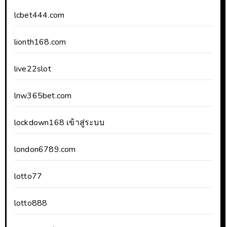
lcbet444.com
lionth168.com
live22slot
lnw365bet.com
lockdown168 เข้าสู่ระบบ
london6789.com
lotto77
lotto888