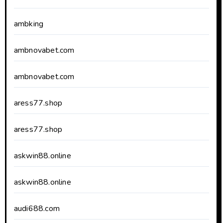
ambking
ambnovabet.com
ambnovabet.com
aress77.shop
aress77.shop
askwin88.online
askwin88.online
audi688.com