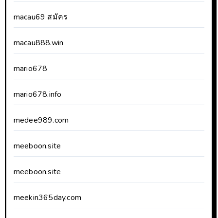
macau69 สมัคร
macau888.win
mario678
mario678.info
medee989.com
meeboon.site
meeboon.site
meekin365day.com