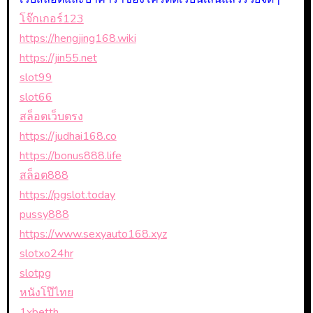
โจ๊กเกอร์123
https://hengjing168.wiki
https://jin55.net
slot99
slot66
สล็อตเว็บตรง
https://judhai168.co
https://bonus888.life
สล็อต888
https://pgslot.today
pussy888
https://www.sexyauto168.xyz
slotxo24hr
slotpg
หนังโป๊ไทย
1xbetth