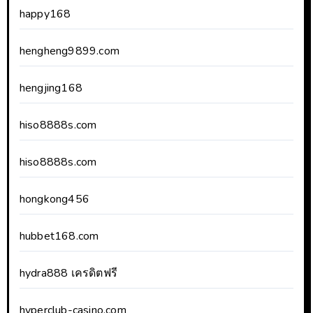
happy168
hengheng9899.com
hengjing168
hiso8888s.com
hiso8888s.com
hongkong456
hubbet168.com
hydra888 เครดิตฟรี
hyperclub-casino.com