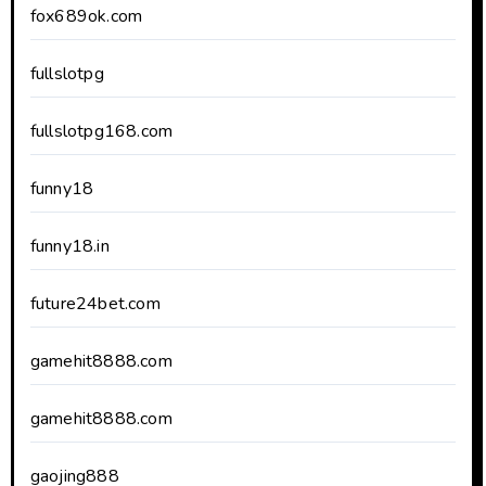
fox689ok.com
fullslotpg
fullslotpg168.com
funny18
funny18.in
future24bet.com
gamehit8888.com
gamehit8888.com
gaojing888