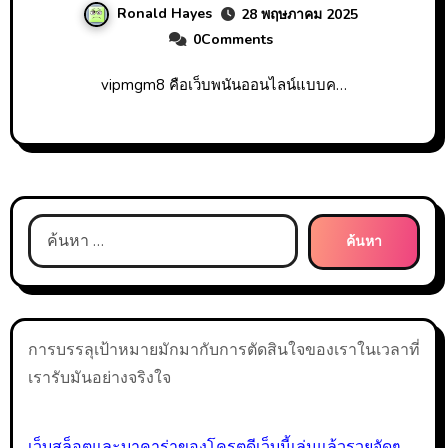
Ronald Hayes
28 พฤษภาคม 2025
0Comments
vipmgm8 คือเว็บพนันออนไลน์แบบค…
ค้นหา
สำหรับ:
การบรรลุเป้าหมายมักมากับการตัดสินใจของเราในเวลาที่
เรารับมันอย่างจริงใจ
เว็บสล็อตและบาคาร่าของโครตดีเว็บนี้เล่นแล้วรวยจัดๆ