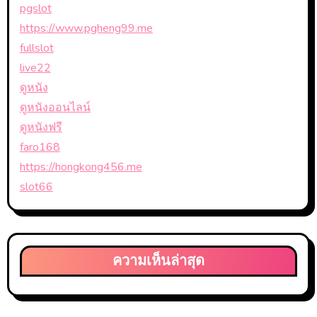
pgslot
https://www.pgheng99.me
fullslot
live22
ดูหนัง
ดูหนังออนไลน์
ดูหนังฟรี
faro168
https://hongkong456.me
slot66
ความเห็นล่าสุด