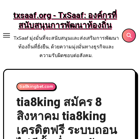
Skip
to
txsaaf.org - TxSaaf: องค์กรที่
content
สนับสนุนการพัฒนาท้องถิ่น
TxSaaf มุ่งมั่นที่จะสนับสนุนและส่งเสริมการพัฒนา
ท้องถิ่นที่ยั่งยืน, ด้วยความมุ่งมั่นทางธุรกิจและ
ความรับผิดชอบต่อสังคม.
tia8kingbet.com
tia8king สมัคร 8
สิงหาคม tia8king
เครดิตฟรี ระบบถอน