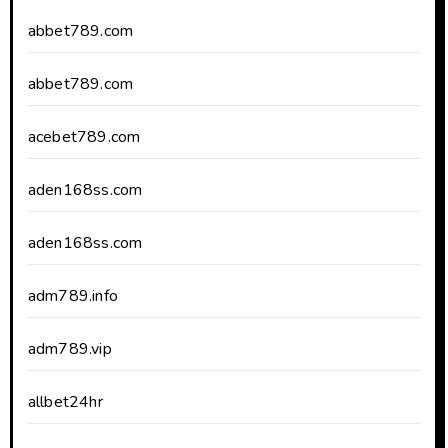
abbet789.com
abbet789.com
acebet789.com
aden168ss.com
aden168ss.com
adm789.info
adm789.vip
allbet24hr