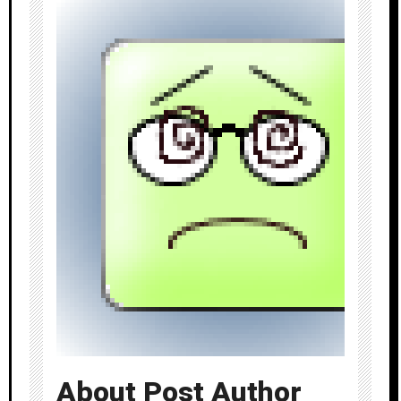
About Post Author