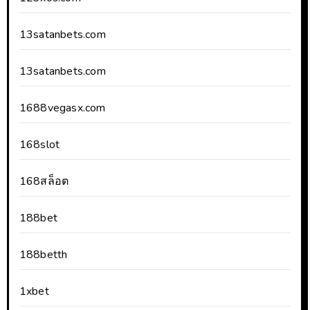
13satanbets.com
13satanbets.com
1688vegasx.com
168slot
168สล็อต
188bet
188betth
1xbet