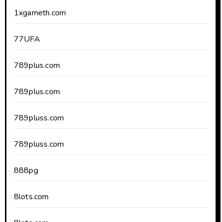
1xgameth.com
77UFA
789plus.com
789plus.com
789pluss.com
789pluss.com
888pg
8lots.com