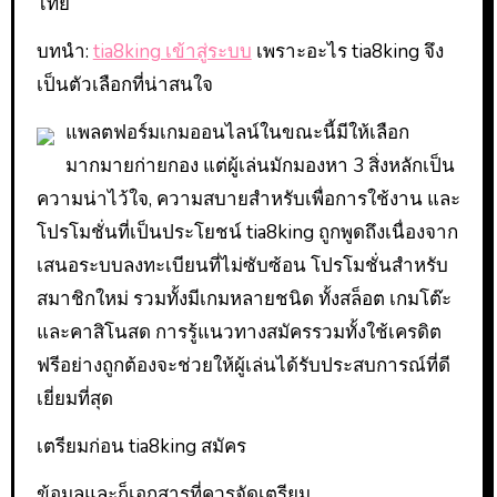
ไทย
บทนำ:
tia8king เข้าสู่ระบบ
เพราะอะไร tia8king จึง
เป็นตัวเลือกที่น่าสนใจ
แพลตฟอร์มเกมออนไลน์ในขณะนี้มีให้เลือก
มากมายก่ายกอง แต่ผู้เล่นมักมองหา 3 สิ่งหลักเป็น
ความน่าไว้ใจ, ความสบายสำหรับเพื่อการใช้งาน และ
โปรโมชั่นที่เป็นประโยชน์ tia8king ถูกพูดถึงเนื่องจาก
เสนอระบบลงทะเบียนที่ไม่ซับซ้อน โปรโมชั่นสำหรับ
สมาชิกใหม่ รวมทั้งมีเกมหลายชนิด ทั้งสล็อต เกมโต๊ะ
และคาสิโนสด การรู้แนวทางสมัครรวมทั้งใช้เครดิต
ฟรีอย่างถูกต้องจะช่วยให้ผู้เล่นได้รับประสบการณ์ที่ดี
เยี่ยมที่สุด
เตรียมก่อน tia8king สมัคร
ข้อมูลและก็เอกสารที่ควรจัดเตรียม