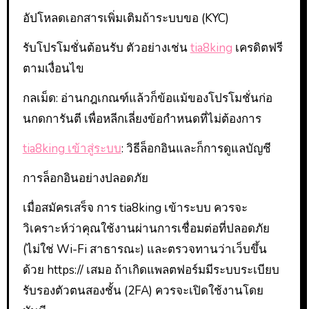
อัปโหลดเอกสารเพิ่มเติมถ้าระบบขอ (KYC)
รับโปรโมชั่นต้อนรับ ตัวอย่างเช่น
tia8king
เครดิตฟรี
ตามเงื่อนไข
กลเม็ด: อ่านกฎเกณฑ์แล้วก็ข้อแม้ของโปรโมชั่นก่อ
นกดการันตี เพื่อหลีกเลี่ยงข้อกำหนดที่ไม่ต้องการ
tia8king เข้าสู่ระบบ
: วิธีล็อกอินและก็การดูแลบัญชี
การล็อกอินอย่างปลอดภัย
เมื่อสมัครเสร็จ การ tia8king เข้าระบบ ควรจะ
วิเคราะห์ว่าคุณใช้งานผ่านการเชื่อมต่อที่ปลอดภัย
(ไม่ใช่ Wi-Fi สาธารณะ) และตรวจทานว่าเว็บขึ้น
ด้วย https:// เสมอ ถ้าเกิดแพลตฟอร์มมีระบบระเบียบ
รับรองตัวตนสองชั้น (2FA) ควรจะเปิดใช้งานโดย