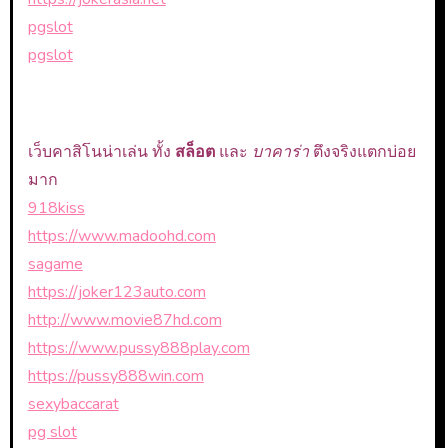
pgslot
pgslot
เว็บคาสิโนน่าเล่น ทั้ง
สล็อต
และ
บาคาร่า
ตึงจริงแตกบ่อย
มาก
918kiss
https://www.madoohd.com
sagame
https://joker123auto.com
http://www.movie87hd.com
https://www.pussy888play.com
https://pussy888win.com
sexybaccarat
pg slot