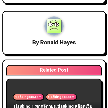
By
Ronald Hayes
Related Post
tia8kingbet.com
tia8kingbet.com
Tia8king 1 พฤศจิกายน tia8king สล็อตเว็บ