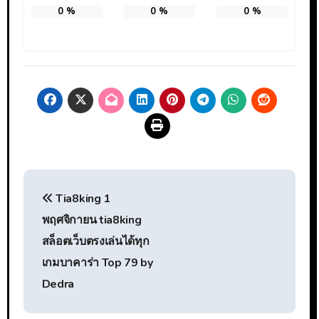
0
%
0
%
0
%
แนะแนว
Tia8king 1
เรื่อง
พฤศจิกายน tia8king
สล็อตเว็บตรงเล่นได้ทุก
เกมบาคาร่า Top 79 by
Dedra