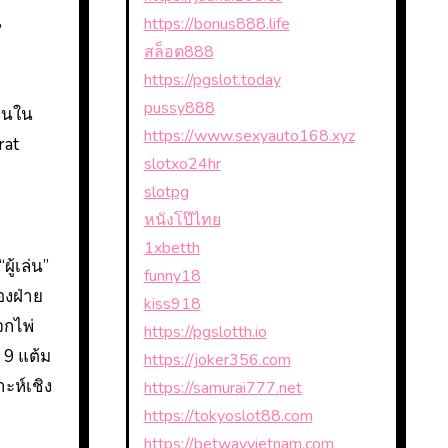
น
https://bonus888.life
สล็อต888
https://pgslot.today
pussy888
ล่นใน
https://www.sexyauto168.xyz
rat
slotxo24hr
slotpg
หนังโป๊ไทย
1xbetth
ผู้เล่น”
funny18
องฝ่าย
kiss918
จกไพ่
https://pgslotth.io
 9 แต้ม
https://joker356.com
ะห์เชิง
https://samurai777.net
https://tokyoslot88.com
https://betwayvietnam.com