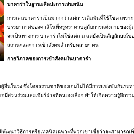
บาคาร่าในฐานะศิลปะการเล่นพนัน
การเล่นบาคาร่าเป็นมากกว่าแค่การเดิมพันที่ใช้โชค เพราะ
บรรยากาศของคาสิโนที่หรูหราควบคู่กับการแต่งกายของผู้เล่
จะเป็นทางการ บาคาร่าไม่ใช่แค่เกม แต่ยังเป็นสัญลักษณ์ข
สถานะและการเข้าสังคมสำหรับหลายๆ คน
กายวิภาคของการเข้าสังคมในบาคาร่า
ผู้อื่นในวง ซึ่งโดยธรรมชาติของเกมไม่ได้มีการแข่งขันกันระหว่
รถมีส่วนร่วมและเชียร์ฝ่ายที่ตนเองเลือก ทำให้เกิดความรู้สึกร่
่มได้พัฒนาวิธีการหรือเทคนิคเฉพาะที่พวกเขาเชื่อว่าจะสามารถเพิ