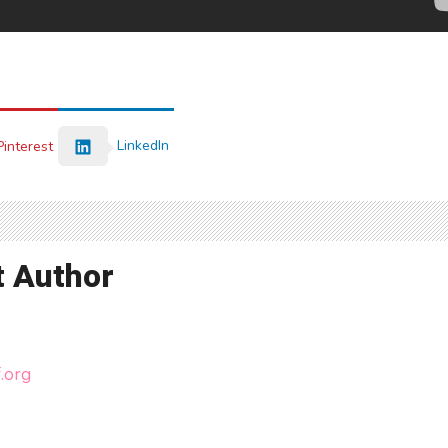
LinkedIn
Pinterest
t Author
.org