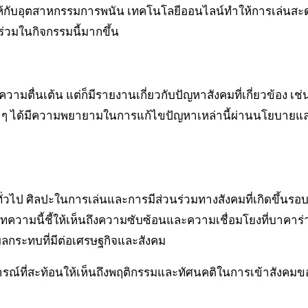
ห้กับอุตสาหกรรมการพนัน เทคโนโลยีออนไลน์ทำให้การเล่นส
่วนร่วมในกิจกรรมนี้มากขึ้น
มตื่นเต้น แต่ก็มีรายงานเกี่ยวกับปัญหาสังคมที่เกี่ยวข้อง เช่
รต่าง ๆ ได้มีความพยายามในการแก้ไขปัญหาเหล่านี้ผ่านนโยบาย
วไป ศิลปะในการเล่นและการมีส่วนร่วมทางสังคมที่เกิดขึ้นรอบ
ความนี้ชี้ให้เห็นถึงความซับซ้อนและความเชื่อมโยงที่บาคาร่า
ผลกระทบที่มีต่อเศรษฐกิจและสังคม
รณ์ที่สะท้อนให้เห็นถึงพฤติกรรมและทัศนคติในการเข้าสังคมข