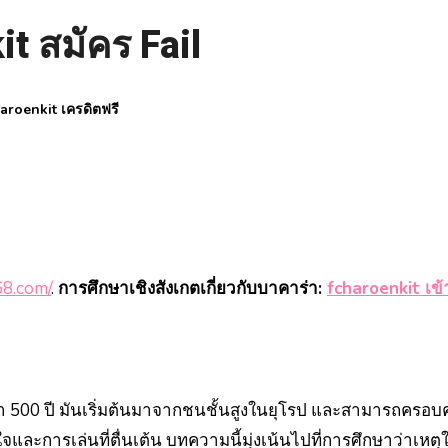
t สมัคร Fail
aroenkit เครดิตฟรี
68.com/
.
การศึกษาเชิงสังเกตเกี่ยวกับบาคาร่า:
fcharoenkit เข้
กว่า 500 ปี มันเริ่มต้นมาจากชนชั้นสูงในยุโรป และสามารถครอ
้าใจและการเล่นที่ตื่นเต้น บทความนี้มุ่งเน้นไปที่การศึกษาว่าเห