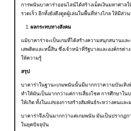
การพนันบาคาร่าออนไลน์ได้สร้างเม็ดเงินมหาศาลใ
รวดเร็ว อีกทั้งยังดึงดูดผู้เล่นในพื้นที่ห่างไกล ให้มีส
ผลกระทบทางสังคม
แม้บาคาร่าจะเป็นเกมที่ได้สร้างความสนุกสนานและควา
เสพติดและหนี้สิน ซึ่งเจ้าหน้าที่รัฐบาลและองค์ก
ให้ความรู้
สรุป
บาคาร่าในฐานะเกมพนันนั้นมีมากกว่าความบันเทิงทั่
ทำให้มันเป็นมากกว่าแค่การเสี่ยงโชค การศึกษาในบท
ให้เกิด ทั้งในแง่ของการสร้างสัมพันธ์ระหว่างคนและ
บาคาร่าจึงเป็นมากกว่าแค่เกมพนัน มันเป็นปรากฏกา
ในยุคปัจจุบัน