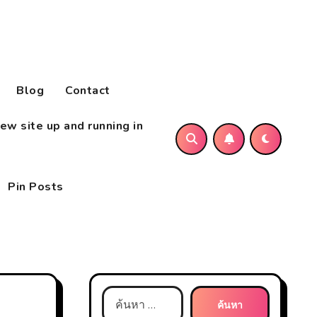
Blog
Contact
ew site up and running in
Pin Posts
ค้นหา
สำหรับ: