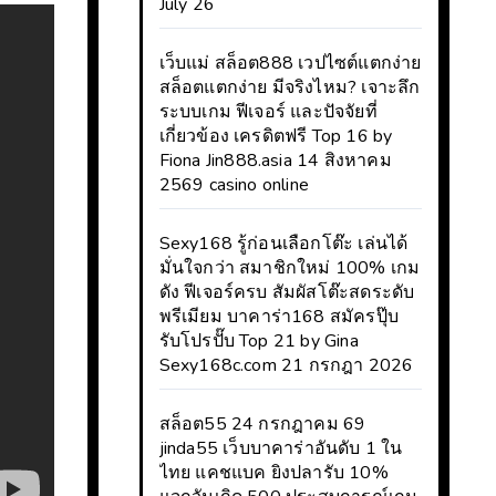
July 26
เว็บแม่ สล็อต888 เวปไซต์แตกง่าย
สล็อตแตกง่าย มีจริงไหม? เจาะลึก
ระบบเกม ฟีเจอร์ และปัจจัยที่
เกี่ยวข้อง เครดิตฟรี Top 16 by
Fiona Jin888.asia 14 สิงหาคม
2569 casino online
Sexy168 รู้ก่อนเลือกโต๊ะ เล่นได้
มั่นใจกว่า สมาชิกใหม่ 100% เกม
ดัง ฟีเจอร์ครบ สัมผัสโต๊ะสดระดับ
พรีเมียม บาคาร่า168 สมัครปุ๊บ
รับโปรปั๊บ Top 21 by Gina
Sexy168c.com 21 กรกฎา 2026
สล็อต55 24 กรกฎาคม 69
jinda55 เว็บบาคาร่าอันดับ 1 ใน
ไทย แคชแบค ยิงปลารับ 10%