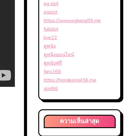
pg slot
pgslot
https://www.pgheng99.me
fullslot
live22
ดูหนัง
ดูหนังออนไลน์
ดูหนังฟรี
faro168
https://hongkong456.me
slot66
ความเห็นล่าสุด