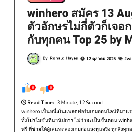
winhero สมัคร 13 Aug
ตัวอักษรไม่กี่ตัวก็เ
กับทุกคน Top 25 by
By
Ronald Hayes
12 ตุลาคม 2025
#
wi
0
0
Read Time:
3 Minute, 12 Second
winhero เป็นหนึ่งในแพลตฟอร์มเกมออนไลน์ที่มาแรงที่สุดในตอนนี้ โดดเด่นด้วยระบบที่ใช้งานง่าย ความปลอดภัยสูง รวม
ทั้งโปรโมชั่นที่นานัปการ ไม่ว่าจะเป็นขั้นตอน winh
ฟรี ที่ช่วยให้ผู้เล่นทดลองเกมก่อนลงทุนจริง ทุกสิ่งทุก