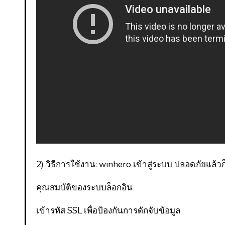
2) วิธีการใช้งาน: winhero เข้าสู่ระบบ ปลอดภัยแล้ว
คุณสมบัติของระบบล็อกอิน
เข้ารหัส SSL เพื่อป้องกันการดักจับข้อมูล