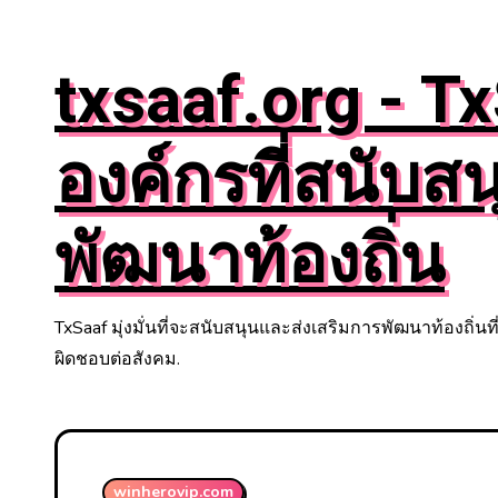
Skip
to
txsaaf.org - T
content
องค์กรที่สนับส
พัฒนาท้องถิ่น
TxSaaf มุ่งมั่นที่จะสนับสนุนและส่งเสริมการพัฒนาท้องถิ่นที
ผิดชอบต่อสังคม.
winherovip.com