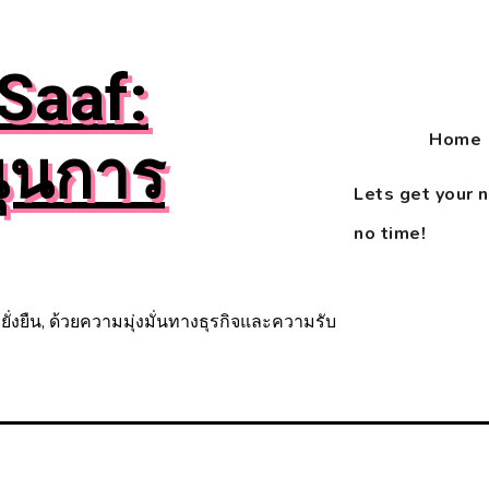
xSaaf:
Home
นุนการ
Lets get your n
no time!
่ยั่งยืน, ด้วยความมุ่งมั่นทางธุรกิจและความรับ