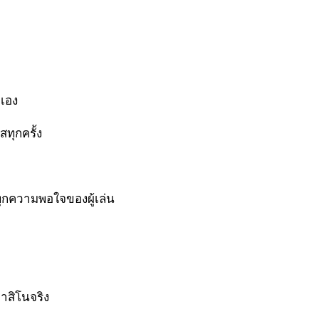
วเอง
ทุกครั้ง
ุกความพอใจของผู้เล่น
าสิโนจริง