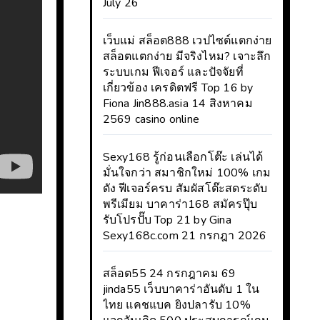
July 26
เว็บแม่ สล็อต888 เวปไซต์แตกง่าย
สล็อตแตกง่าย มีจริงไหม? เจาะลึก
ระบบเกม ฟีเจอร์ และปัจจัยที่
เกี่ยวข้อง เครดิตฟรี Top 16 by
Fiona Jin888.asia 14 สิงหาคม
2569 casino online
Sexy168 รู้ก่อนเลือกโต๊ะ เล่นได้
มั่นใจกว่า สมาชิกใหม่ 100% เกม
ดัง ฟีเจอร์ครบ สัมผัสโต๊ะสดระดับ
พรีเมียม บาคาร่า168 สมัครปุ๊บ
รับโปรปั๊บ Top 21 by Gina
Sexy168c.com 21 กรกฎา 2026
สล็อต55 24 กรกฎาคม 69
jinda55 เว็บบาคาร่าอันดับ 1 ใน
ไทย แคชแบค ยิงปลารับ 10%